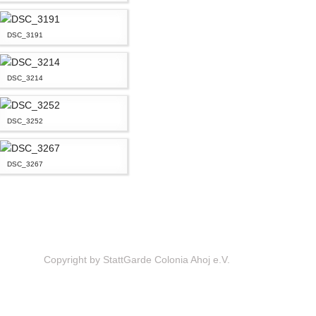
DSC_3191
DSC_3214
DSC_3252
DSC_3267
Copyright by StattGarde Colonia Ahoj e.V.