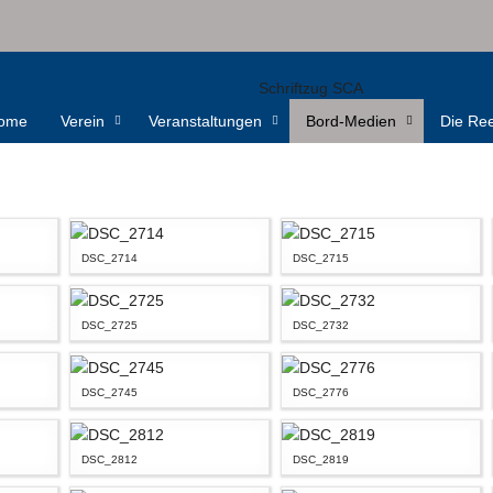
ome
Verein
Veranstaltungen
Bord-Medien
Die Ree
DSC_2714
DSC_2715
DSC_2725
DSC_2732
DSC_2745
DSC_2776
DSC_2812
DSC_2819