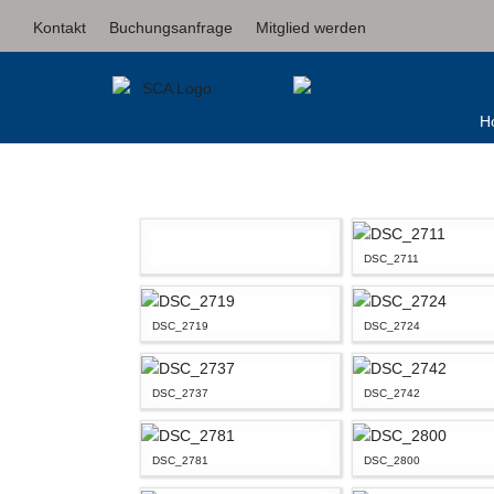
Kontakt
Buchungsanfrage
Mitglied werden
H
DSC_2711
DSC_2719
DSC_2724
DSC_2737
DSC_2742
DSC_2781
DSC_2800