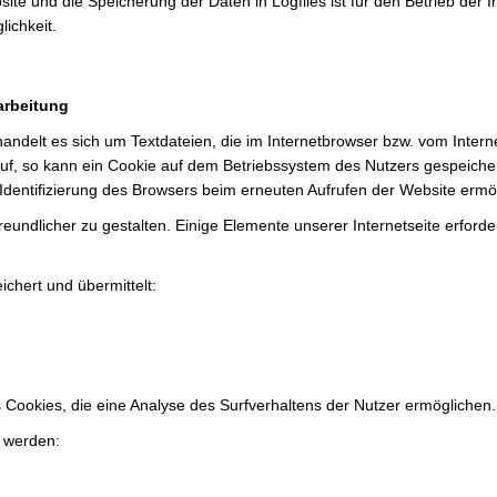
ite und die Speicherung der Daten in Logfiles ist für den Betrieb der I
ichkeit.
arbeitung
andelt es sich um Textdateien, die im Internetbrowser bzw. vom Inte
auf, so kann ein Cookie auf dem Betriebssystem des Nutzers gespeicher
 Identifizierung des Browsers beim erneuten Aufrufen der Website ermög
eundlicher zu gestalten. Einige Elemente unserer Internetseite erfor
chert und übermittelt:
Cookies, die eine Analyse des Surfverhaltens der Nutzer ermöglichen.
t werden: