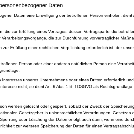
g personenbezogener Daten
ener Daten eine Einwilligung der betroffenen Person einholen, dient 
e zur Erfüllung eines Vertrages, dessen Vertragspartei die betroffene P
ür Verarbeitungsvorgänge, die zur Durchführung vorvertraglicher Maßna
 Erfüllung einer rechtlichen Verpflichtung erforderlich ist, der unser U
betroffenen Person oder einer anderen natürlichen Person eine Verarbe
sgrundlage.
en Interesses unseres Unternehmens oder eines Dritten erforderlich un
teresse nicht, so dient Art. 6 Abs. 1 lit. f DSGVO als Rechtsgrundlage 
on werden gelöscht oder gesperrt, sobald der Zweck der Speicherung 
ationalen Gesetzgeber in unionsrechtlichen Verordnungen, Gesetzen o
ne Sperrung oder Löschung der Daten erfolgt auch dann, wenn eine du
derlichkeit zur weiteren Speicherung der Daten für einen Vertragsabschlu