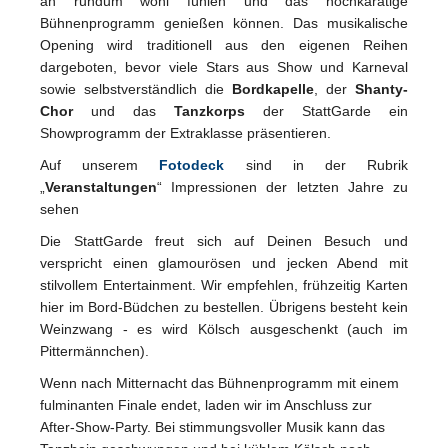
an rundum wohl fühlen und das hochkarätige
Bühnenprogramm genießen können. Das musikalische
Opening wird traditionell aus den eigenen Reihen
dargeboten, bevor viele Stars aus Show und Karneval
sowie selbstverständlich die
Bordkapelle
, der
Shanty-
Chor
und das
Tanzkorps
der StattGarde ein
Showprogramm der Extraklasse präsentieren.
Auf unserem
Fotodeck
sind in der Rubrik
„
Veranstaltungen
“ Impressionen der letzten Jahre zu
sehen
Die StattGarde freut sich auf Deinen Besuch und
verspricht einen glamourösen und jecken Abend mit
stilvollem Entertainment. Wir empfehlen, frühzeitig Karten
hier im Bord-Büdchen zu bestellen. Übrigens besteht kein
Weinzwang - es wird Kölsch ausgeschenkt (auch im
Pittermännchen).
Wenn nach Mitternacht das Bühnenprogramm mit einem
fulminanten Finale endet, laden wir im Anschluss zur
After-Show-Party. Bei stimmungsvoller Musik kann das