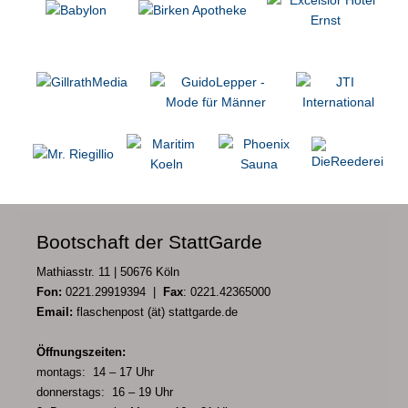
Bootschaft der StattGarde
Mathiasstr. 11 | 50676 Köln
Fon:
0221.29919394 |
Fax
: 0221.42365000
Email:
flaschenpost (ät) stattgarde.de
Öffnungszeiten:
montags: 14 – 17 Uhr
donnerstags: 16 – 19 Uhr