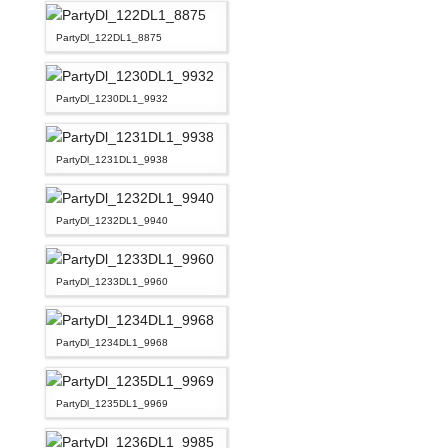
PartyDl_122DL1_8875
PartyDl_1230DL1_9932
PartyDl_1231DL1_9938
PartyDl_1232DL1_9940
PartyDl_1233DL1_9960
PartyDl_1234DL1_9968
PartyDl_1235DL1_9969