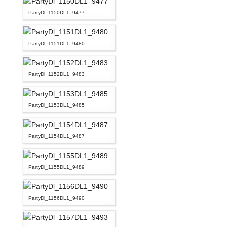
PartyDl_1150DL1_9477
PartyDl_1151DL1_9480
PartyDl_1152DL1_9483
PartyDl_1153DL1_9485
PartyDl_1154DL1_9487
PartyDl_1155DL1_9489
PartyDl_1156DL1_9490