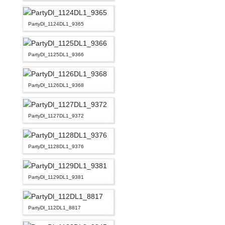
PartyDl_1124DL1_9365
PartyDl_1125DL1_9366
PartyDl_1126DL1_9368
PartyDl_1127DL1_9372
PartyDl_1128DL1_9376
PartyDl_1129DL1_9381
PartyDl_112DL1_8817