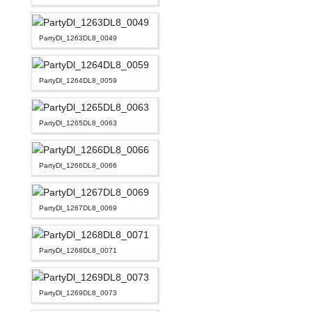
PartyDl_1263DL8_0049
PartyDl_1264DL8_0059
PartyDl_1265DL8_0063
PartyDl_1266DL8_0066
PartyDl_1267DL8_0069
PartyDl_1268DL8_0071
PartyDl_1269DL8_0073