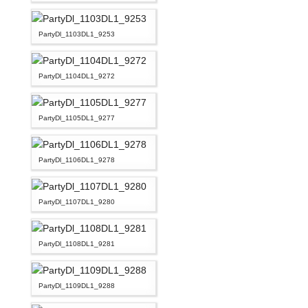
PartyDl_1103DL1_9253
PartyDl_1104DL1_9272
PartyDl_1105DL1_9277
PartyDl_1106DL1_9278
PartyDl_1107DL1_9280
PartyDl_1108DL1_9281
PartyDl_1109DL1_9288