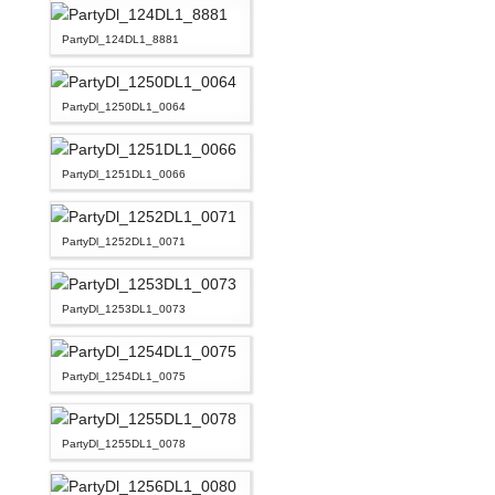
PartyDl_124DL1_8881
PartyDl_1250DL1_0064
PartyDl_1251DL1_0066
PartyDl_1252DL1_0071
PartyDl_1253DL1_0073
PartyDl_1254DL1_0075
PartyDl_1255DL1_0078