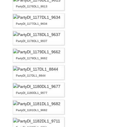
PartyDl_1176DL1_9613
PartyDl_1177DL1_9634
PartyDl_1178DL1_9637
PartyDl_1179DL1_9662
PartyDl_117DL1_8844
PartyDl_1180DL1_9677
PartyDl_1181DL1_9682