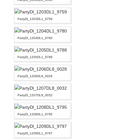
PartyDl_1203DL1_9759
PartyDl_1204DL1_9780
PartyDl_1205DL1_9788
PartyDl_1206DL8_0028
PartyDl_1207DL8_0032
PartyDl_1208DL1_9795
PartyDl_1209DL1_9797