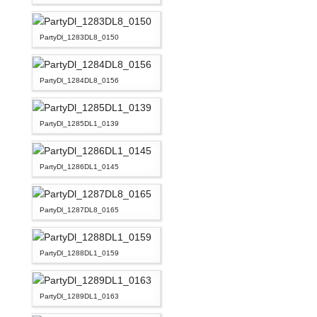
PartyDl_1283DL8_0150
PartyDl_1284DL8_0156
PartyDl_1285DL1_0139
PartyDl_1286DL1_0145
PartyDl_1287DL8_0165
PartyDl_1288DL1_0159
PartyDl_1289DL1_0163